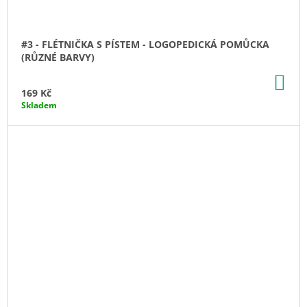
#3 - FLÉTNIČKA S PÍSTEM - LOGOPEDICKÁ POMŮCKA
(RŮZNÉ BARVY)
DO
KO
169 Kč
Skladem