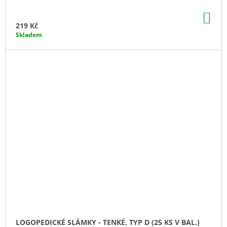
DO
KO
219 Kč
Skladem
LOGOPEDICKÉ SLÁMKY - TENKÉ, TYP D (25 KS V BAL.)