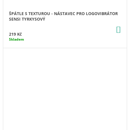
ŠPÁTLE S TEXTUROU - NÁSTAVEC PRO LOGOVIBRÁTOR
SENSI TYRKYSOVÝ
DO
KO
219 Kč
Skladem