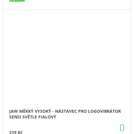
Skladem
JAW MĚKKÝ VYSOKÝ - NÁSTAVEC PRO LOGOVIBRÁTOR
SENSI SVĚTLE FIALOVÝ
DO
KO
219 Kč