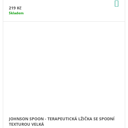
DO
KO
219 Kč
Skladem
JOHNSON SPOON - TERAPEUTICKÁ LŽIČKA SE SPODNÍ
TEXTUROU VELKÁ