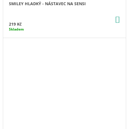
SMILEY HLADKÝ - NÁSTAVEC NA SENSI
DO
KO
219 Kč
Skladem