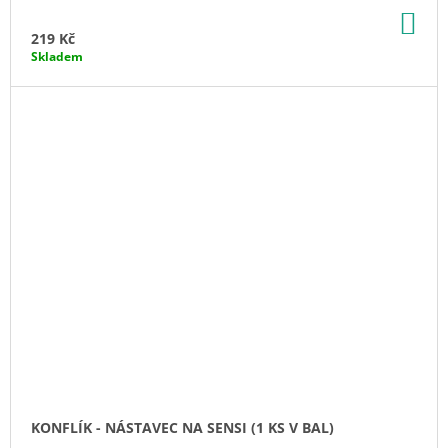
DO
KO
219 Kč
Skladem
KONFLÍK - NÁSTAVEC NA SENSI (1 KS V BAL)