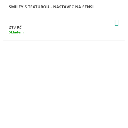
SMILEY S TEXTUROU - NÁSTAVEC NA SENSI
DO
KO
219 Kč
Skladem