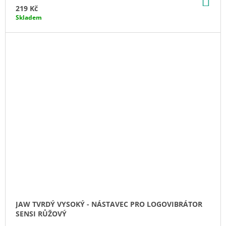
KO
219 Kč
Skladem
JAW TVRDÝ VYSOKÝ - NÁSTAVEC PRO LOGOVIBRÁTOR
SENSI RŮŽOVÝ