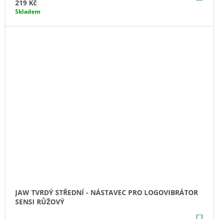
KO
219 Kč
Skladem
JAW TVRDÝ STŘEDNÍ - NÁSTAVEC PRO LOGOVIBRÁTOR
SENSI RŮŽOVÝ
DO