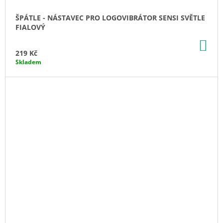
ŠPÁTLE - NÁSTAVEC PRO LOGOVIBRÁTOR SENSI SVĚTLE
FIALOVÝ
DO
KO
219 Kč
Skladem