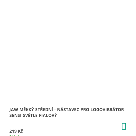
JAW MĚKKÝ STŘEDNÍ - NÁSTAVEC PRO LOGOVIBRÁTOR
SENSI SVĚTLE FIALOVÝ
DO
KO
219 Kč