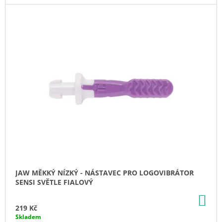
J
E
M
E
UNICORN
'JEDNOROŽEC"
ŽVÝKACÍ
PŘÍVĚŠEK
529
Kč
JAW MĚKKÝ NÍZKÝ - NÁSTAVEC PRO LOGOVIBRÁTOR
SENSI SVĚTLE FIALOVÝ
DO
KO
219 Kč
Skladem