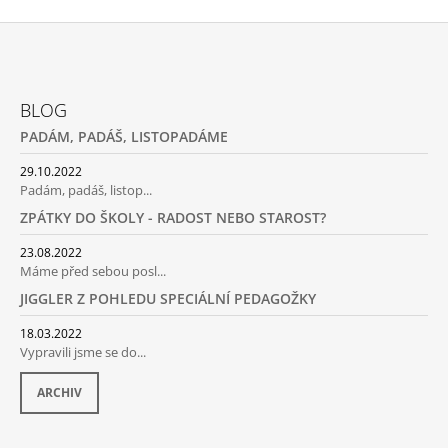
Z
Á
BLOG
P
PADÁM, PADÁŠ, LISTOPADÁME
A
T
29.10.2022
Padám, padáš, listop...
Í
ZPÁTKY DO ŠKOLY - RADOST NEBO STAROST?
23.08.2022
Máme před sebou posl...
JIGGLER Z POHLEDU SPECIÁLNÍ PEDAGOŽKY
18.03.2022
Vypravili jsme se do...
ARCHIV