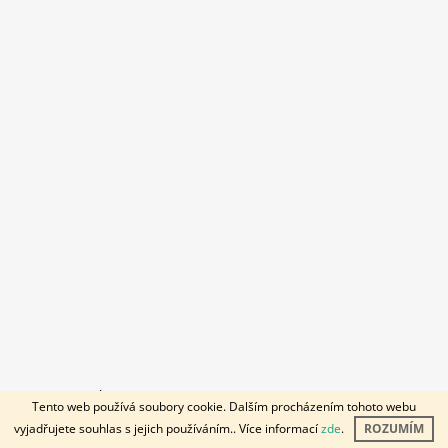
© 2026 KOUSÁK. Všechna práva vyhrazena.
Vytvořil Shoptet
Tento web používá soubory cookie. Dalším procházením tohoto webu
vyjadřujete souhlas s jejich používáním.. Více informací
zde
.
ROZUMÍM