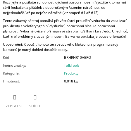
Rozvíjejte a posilujte schopnosti dýchaní pusou a nosem! Využijte k tomu naši
sérii foukaček a píšťalek s doporučeným řazením náročnosti od
nejjednodušší až po nejvíce náročné (viz stupeň #1 až #12)
Tento zábavný nástroj pomáhá převést ústní proudění vzduchu do vokalizací
pro klienty s velofaryngeální dysfunkcí, poruchami hlasu a poruchami
plynulosti. Výborné cvičení při nápravě strabismu/šilhání ke středu. U jedinců,
kteří trpí problémy s ucpaným nosem. Barva na obrázku je pouze orientační
Upozornění: K použití tohoto terapeutického klaksonu a programu sady
klaksonů je nutný dohled dospělé osoby.
Kód
BRHRHR10AERO
Jméno značky
:
TalkTools
Kategorie
:
Produkty
Hmotnost
:
0.018 kg
ZEPTAT SE
SDÍLET