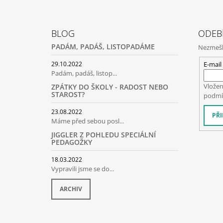
Z
Á
BLOG
ODEB
P
PADÁM, PADÁŠ, LISTOPADÁME
Nezmeške
A
T
E-mail
29.10.2022
Padám, padáš, listop...
Í
Vložen
ZPÁTKY DO ŠKOLY - RADOST NEBO
STAROST?
podmí
23.08.2022
PŘI
Máme před sebou posl...
JIGGLER Z POHLEDU SPECIÁLNÍ
PEDAGOŽKY
18.03.2022
Vypravili jsme se do...
ARCHIV