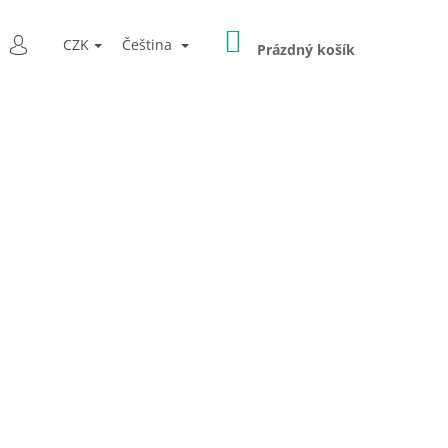
NÁKUPNÍ
LEDAT
CZK
Čeština
KOŠÍK
Prázdný košík
PŘIHLÁŠENÍ
Následující
PEDICKÁ POMŮCKA -