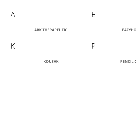
LOGOVIBRÁTOR Z-VIBE
SADA (8KS/BAL)
129 Kč
879 Kč
A
E
ARK THERAPEUTIC
EAZYH
K
P
KOUSAK
PENCIL 