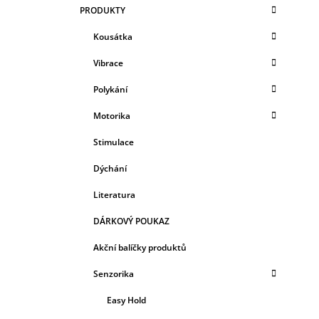
K
Přeskočit
369 Kč
PRODUKTY
T
A
kategorie
T
R
Kousátka
E
A
G
Vibrace
N
O
R
N
Polykání
I
Í
E
Motorika
P
A
Stimulace
N
Dýchání
E
Literatura
L
DÁRKOVÝ POUKAZ
Akční balíčky produktů
Senzorika
Easy Hold