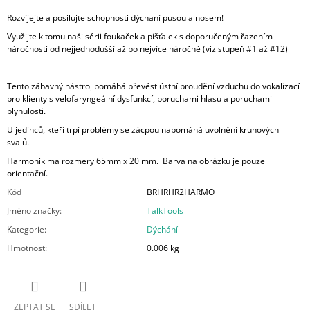
Rozvíjejte a posilujte schopnosti dýchaní pusou a nosem!
Využijte k tomu naši sérii foukaček a píšťalek s doporučeným řazením
náročnosti od nejjednodušší až po nejvíce náročné (viz stupeň #1 až #12)
Tento zábavný nástroj pomáhá převést ústní proudění vzduchu do vokalizací
pro klienty s velofaryngeální dysfunkcí, poruchami hlasu a poruchami
plynulosti.
U jedinců, kteří trpí problémy se zácpou napomáhá uvolnění kruhových
svalů.
Harmonik ma rozmery 65mm x 20 mm. Barva na obrázku je pouze
orientační.
Kód
BRHRHR2HARMO
Jméno značky
:
TalkTools
Kategorie
:
Dýchání
Hmotnost
:
0.006 kg
ZEPTAT SE
SDÍLET