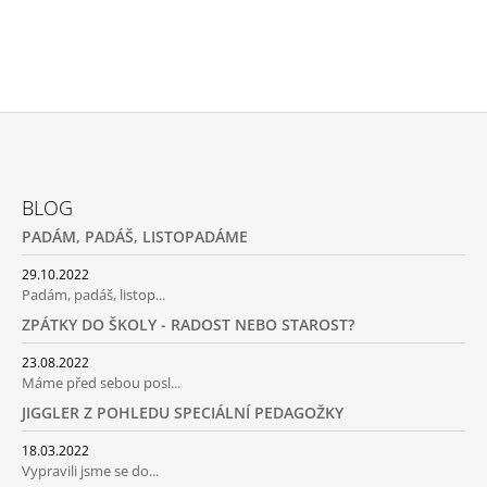
Z
Á
BLOG
P
PADÁM, PADÁŠ, LISTOPADÁME
A
T
29.10.2022
Padám, padáš, listop...
Í
ZPÁTKY DO ŠKOLY - RADOST NEBO STAROST?
23.08.2022
Máme před sebou posl...
JIGGLER Z POHLEDU SPECIÁLNÍ PEDAGOŽKY
18.03.2022
Vypravili jsme se do...