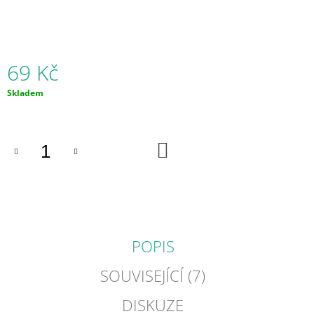
J
E
M
E
69 Kč
SEASHELL
Měrná
Skladem
"MUŠLE"
cena:
ŽVÝKACÍ
PŘÍVĚŠEK
529
DO
Kč
KOŠÍKU
POPIS
SOUVISEJÍCÍ (7)
DISKUZE