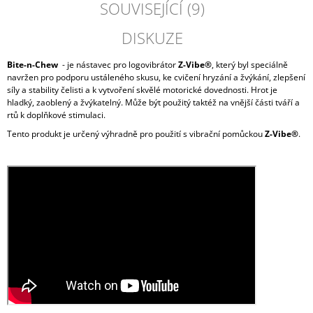
SOUVISEJÍCÍ (9)
DISKUZE
Bite-n-Chew
- je nástavec pro logovibrátor
Z-Vibe®
, který byl speciálně
navržen pro podporu ustáleného skusu, ke cvičení hryzání a žvýkání, zlepšení
síly a stability čelisti a k vytvoření skvělé motorické dovednosti. Hrot je
hladký, zaoblený a žvýkatelný. Může být použitý taktéž na vnější části tváří a
rtů k doplňkové stimulaci.
Tento produkt je určený výhradně pro použití s vibrační pomůckou
Z-Vibe®
.