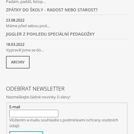
Padám, padáš, listop...
Í
ZPÁTKY DO ŠKOLY - RADOST NEBO STAROST?
23.08.2022
Máme před sebou posl...
JIGGLER Z POHLEDU SPECIÁLNÍ PEDAGOŽKY
18.03.2022
Vypravili jsme se do...
ARCHIV
ODEBÍRAT NEWSLETTER
Nezmeškejte žádné novinky či slevy!
E-mail
Vložením e-mailu souhlasíte s
podmínkami ochrany osobních
údajů