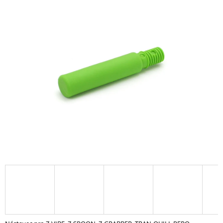
A
J
Í
T
?
HLEDAT
D
O
P
O
R
U
Č
U