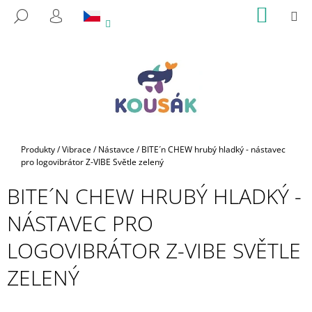
K
Přejít
NÁKUP
M
HLEDAT
na
KOŠÍK
O
PŘIHLÁŠENÍ
ZPĚT
ZPĚT
obsah
Š
Í
C
K
O
P
O
T
Domů
Produkty
/
Vibrace
/
Nástavce
/
BITE´n CHEW hrubý hladký - nástavec
Ř
pro logovibrátor Z-VIBE Světle zelený
E
BITE´N CHEW HRUBÝ HLADKÝ -
B
NÁSTAVEC PRO
U
J
LOGOVIBRÁTOR Z-VIBE SVĚTLE
E
ZELENÝ
T
E
N