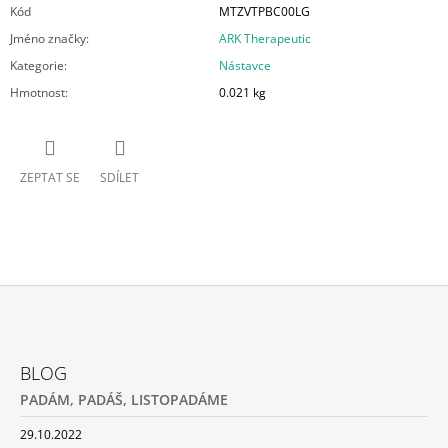
Kód
MTZVTPBC00LG
Jméno značky
:
ARK Therapeutic
Kategorie
:
Nástavce
Hmotnost
:
0.021 kg
ZEPTAT SE
SDÍLET
Z
Á
BLOG
P
PADÁM, PADÁŠ, LISTOPADÁME
A
T
29.10.2022