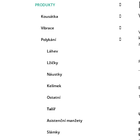
K
Přeskočit
59 Kč
PRODUKTY
T
A
kategorie
T
R
Kousátka
E
A
G
Vibrace
N
O
R
N
Polykání
I
Í
E
Láhev
P
A
Lžičky
N
Náustky
E
Kelímek
L
Ostatní
Talíř
Asistenční manžety
Slámky