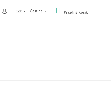
NÁKUPNÍ
LEDAT
CZK
Čeština
KOŠÍK
Prázdný košík
PŘIHLÁŠENÍ
Následující
E" ŽVÝKACÍ PŘÍVĚŠEK