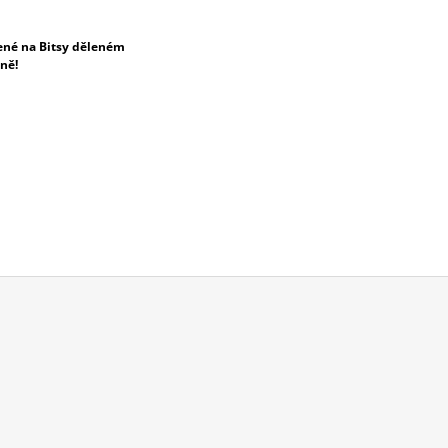
zené na Bitsy děleném
tně!