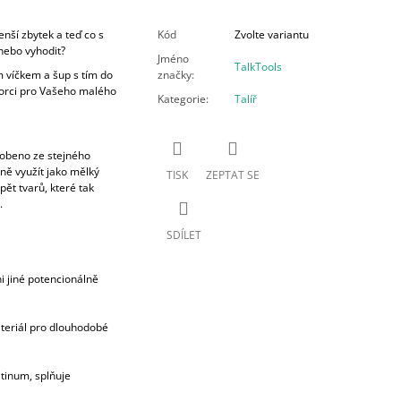
nší zbytek a teď co s
Kód
Zvolte variantu
nebo vyhodit?
Jméno
TalkTools
m víčkem a šup s tím do
značky
:
porci pro Vašeho malého
Kategorie
:
Talíř
robeno ze stejného
sně využít jako mělký
TISK
ZEPTAT SE
pět tvarů, které tak
.
SDÍLET
i jiné potencionálně
teriál pro dlouhodobé
atinum, splňuje