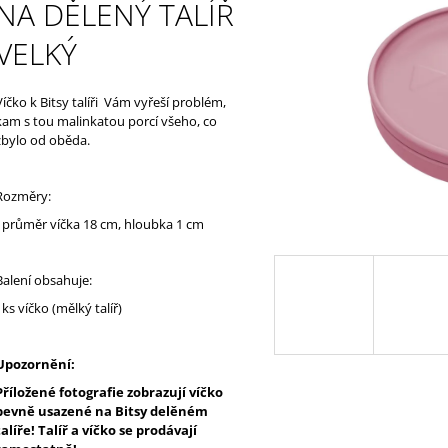
HLADKÁ Ø10MM MĚKKÁ ŹLUTÁ
NA DĚLENÝ TALÍŘ
529 Kč
369 Kč
VELKÝ
Víčko k Bitsy talíři Vám vyřeší problém,
kam s tou malinkatou porcí všeho, co
zbylo od oběda.
Rozměry:
- průměr víčka 18 cm, hloubka 1 cm
Balení obsahuje:
1ks víčko (mělký talíř)
Upozornění:
Příložené fotografie zobrazují víčko
pevně usazené na Bitsy delěném
talíře! Talíř a víčko se prodávají