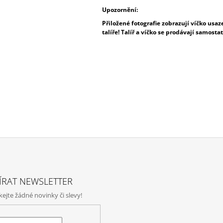
Upozornění:
Přiložené fotografie zobrazují víčko usa
talíře! Talíř a víčko se prodávají samosta
ÍRAT NEWSLETTER
jte žádné novinky či slevy!