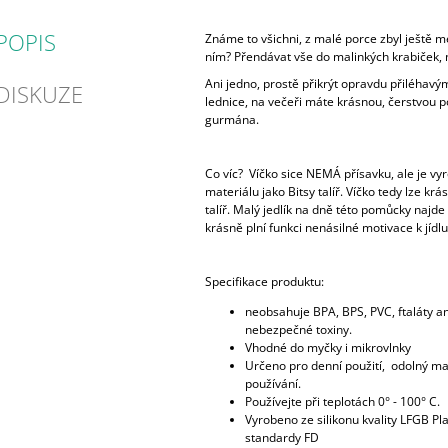
POPIS
Známe to všichni, z malé porce zbyl ještě me
ním? Přendávat vše do malinkých krabiček, 
Ani jedno, prostě přikrýt opravdu přiléhavý
DISKUZE
lednice, na večeři máte krásnou, čerstvou 
gurmána.
Co víc? Víčko sice NEMÁ přísavku, ale je vy
materiálu jako Bitsy talíř. Víčko tedy lze krá
talíř. Malý jedlík na dně této pomůcky najde 
krásně plní funkci nenásilné motivace k jídlu
Specifikace produktu:
neobsahuje BPA, BPS, PVC, ftaláty an
nebezpečné toxiny.
Vhodné do myčky i mikrovlnky
Určeno pro denní použití, odolný ma
používání.
Používejte při teplotách 0° - 100° C.
Vyrobeno ze silikonu kvality LFGB Pl
standardy FD