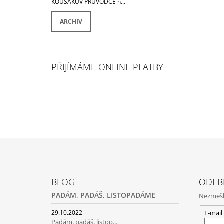
KOUSÁKŮV PRŮVODCE n...
ARCHIV
PŘIJÍMÁME ONLINE PLATBY
Z
Á
BLOG
ODEB
P
PADÁM, PADÁŠ, LISTOPADÁME
Nezmeške
A
T
E-mail
29.10.2022
Padám, padáš, listop...