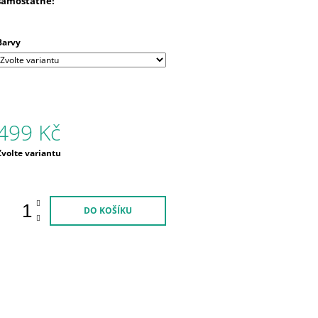
samostatně!
Barvy
499 Kč
Měrná
Zvolte variantu
ena:
DO KOŠÍKU