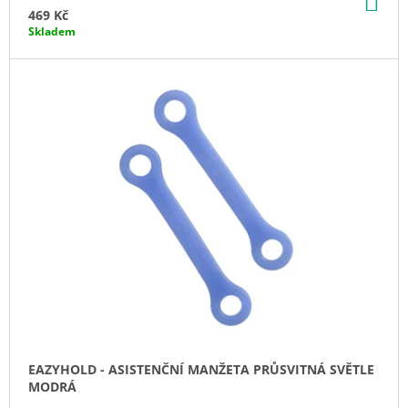
KO
J
469 Kč
E
Skladem
M
E
#8
-
MAŠINKA
TOMÁŠ
-
LOGOPEDICKÁ
PÍŠŤALKA
99
Kč
EAZYHOLD - ASISTENČNÍ MANŽETA PRŮSVITNÁ SVĚTLE
MODRÁ