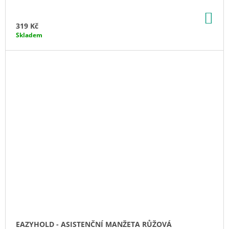
DO
KO
319 Kč
Skladem
EAZYHOLD - ASISTENČNÍ MANŽETA RŮŽOVÁ