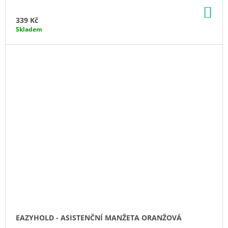
DO
KO
339 Kč
Skladem
EAZYHOLD - ASISTENČNÍ MANŽETA ORANŽOVÁ