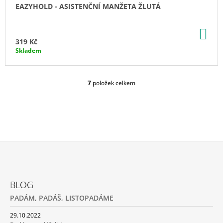
EAZYHOLD - ASISTENČNÍ MANŽETA ŽLUTÁ
DO
KO
319 Kč
Skladem
7
položek celkem
O
V
L
Á
D
A
C
Í
P
Z
R
Á
V
BLOG
P
K
PADÁM, PADÁŠ, LISTOPADÁME
Y
A
V
T
29.10.2022
Ý