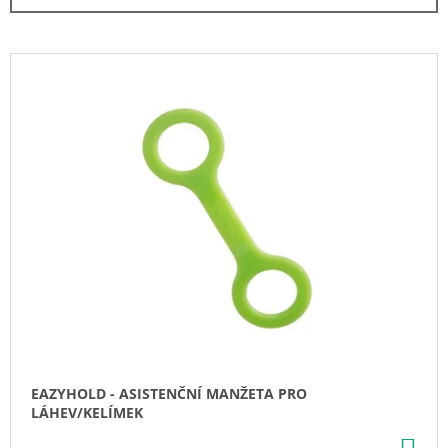
N
A
Í
J
P
V
Í
R
Ý
T
O
P
?
D
I
U
S
K
P
T
R
HLEDAT
Ů
O
D
U
D
K
O
T
P
O
Ů
R
EAZYHOLD - ASISTENČNÍ MANŽETA PRO
U
LÁHEV/KELÍMEK
Č
DO
U