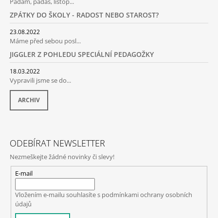
Padám, padáš, listop...
P
Í
I
ZPÁTKY DO ŠKOLY - RADOST NEBO STAROST?
S
U
23.08.2022
Máme před sebou posl...
JIGGLER Z POHLEDU SPECIÁLNÍ PEDAGOŽKY
18.03.2022
Vypravili jsme se do...
ARCHIV
ODEBÍRAT NEWSLETTER
Nezmeškejte žádné novinky či slevy!
E-mail
Vložením e-mailu souhlasíte s
podmínkami ochrany osobních
údajů