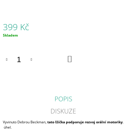
J
E
M
E
399 Kč
NÁUSTEK
Měrná
Skladem
PRUŽNÝ
cena:
PRO
LOGOPEDICKÉ
SLÁMKY
DO
#2
KOŠÍKU
-
#7
49
Kč
POPIS
DISKUZE
Vyvinuto Debrou Beckman,
tato lžička podporuje rozvoj orální motoriky
.
úhel.