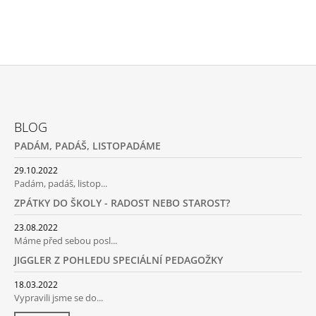
Z
Á
BLOG
P
PADÁM, PADÁŠ, LISTOPADÁME
A
T
29.10.2022
Padám, padáš, listop...
Í
ZPÁTKY DO ŠKOLY - RADOST NEBO STAROST?
23.08.2022
Máme před sebou posl...
JIGGLER Z POHLEDU SPECIÁLNÍ PEDAGOŽKY
18.03.2022
Vypravili jsme se do...