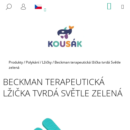
K
Přejít
NÁKUP
M
HLEDAT
na
KOŠÍK
O
PŘIHLÁŠENÍ
ZPĚT
ZPĚT
obsah
Š
Í
C
K
O
P
O
T
Domů
Produkty
/
Polykání
/
Lžičky
/
Beckman terapeutická lžička tvrdá Světle
Ř
zelená
E
BECKMAN TERAPEUTICKÁ
B
LŽIČKA TVRDÁ SVĚTLE ZELENÁ
U
J
E
T
E
N