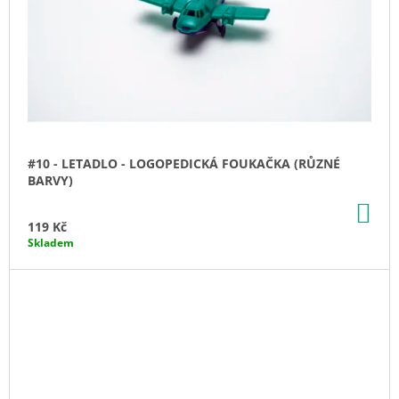
#10 - LETADLO - LOGOPEDICKÁ FOUKAČKA (RŮZNÉ
BARVY)
DO
KO
119 Kč
Skladem