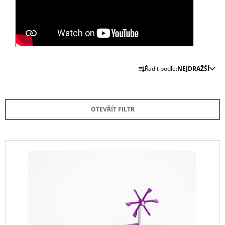
A
J
Í
T
Ř
?
Řadit podle:
NEJDRAŽŠÍ
A
Z
E
OTEVŘÍT FILTR
N
HLEDAT
Í
P
V
R
Ý
D
O
O
P
P
D
I
O
U
R
S
U
K
P
Č
T
R
U