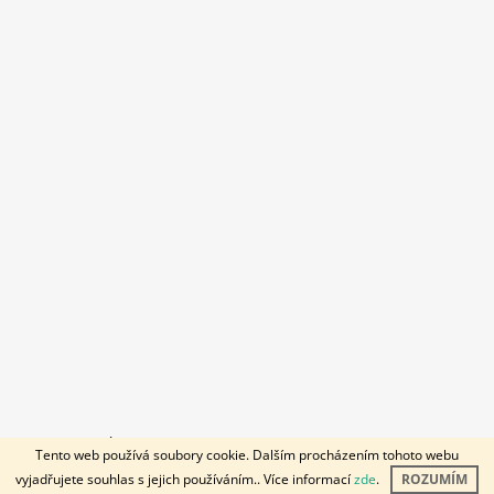
© 2026 KOUSÁK. Všechna práva vyhrazena.
Vytvořil Shoptet
Tento web používá soubory cookie. Dalším procházením tohoto webu
vyjadřujete souhlas s jejich používáním.. Více informací
zde
.
ROZUMÍM