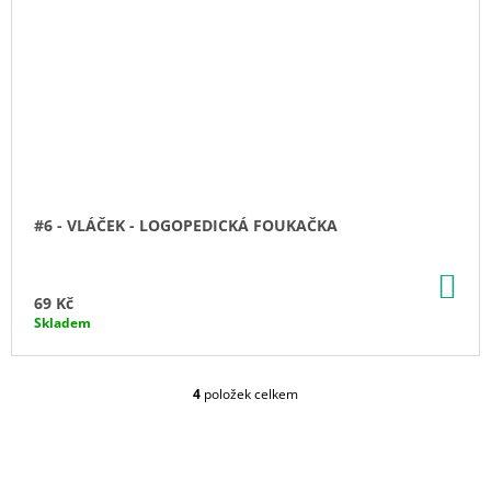
#6 - VLÁČEK - LOGOPEDICKÁ FOUKAČKA
DO
KO
69 Kč
Skladem
4
položek celkem
O
V
L
Á
D