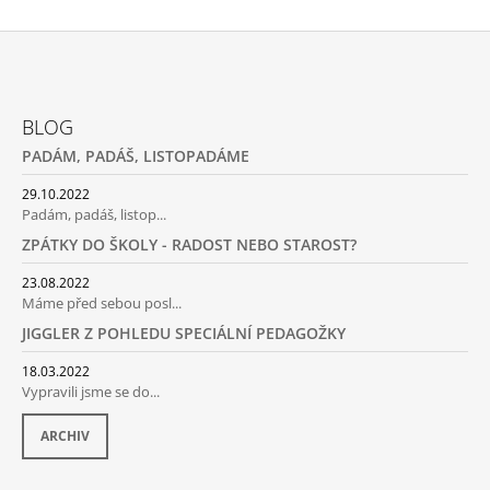
A
C
Í
P
Z
R
Á
V
BLOG
P
K
PADÁM, PADÁŠ, LISTOPADÁME
Y
A
V
T
29.10.2022
Ý
Padám, padáš, listop...
P
Í
I
ZPÁTKY DO ŠKOLY - RADOST NEBO STAROST?
S
U
23.08.2022
Máme před sebou posl...
JIGGLER Z POHLEDU SPECIÁLNÍ PEDAGOŽKY
18.03.2022
Vypravili jsme se do...
ARCHIV