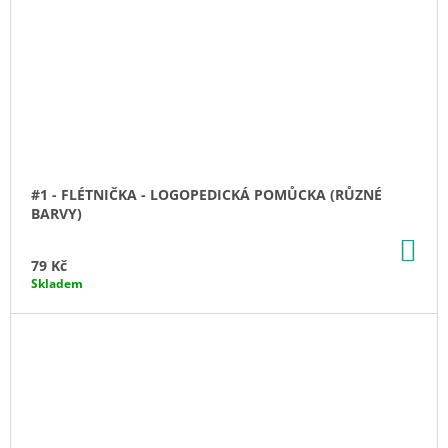
#1 - FLÉTNIČKA - LOGOPEDICKÁ POMŮCKA (RŮZNÉ
BARVY)
DO
KO
79 Kč
Skladem