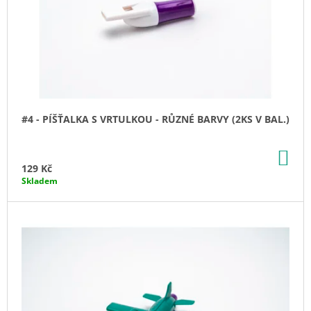
Ů
J
O
E
D
M
U
E
K
LOGOPEDICKÁ
T
SLÁMKA
Ů
PRO
NÁUSTKY
#4 - PÍŠŤALKA S VRTULKOU - RŮZNÉ BARVY (2KS V BAL.)
LIP
BLOK
(20KS/BAL,
DO
KO
RŮZNÉ
129 Kč
BARVY)
Skladem
39
Kč