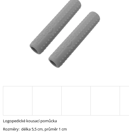
A
J
Í
T
?
HLEDAT
D
O
P
O
R
U
Logopedické kousací pomůcka
Č
Rozměry: délka 5,5 cm, průměr 1 cm
U