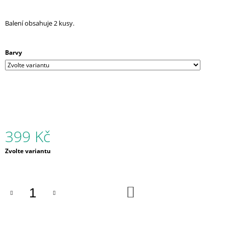
J
E
Balení obsahuje 2 kusy.
M
E
Barvy
LOGOPEDICKÉ
KNOFLÍKY
VELKÉ
TYRKYSOVÉ
329
Kč
399 Kč
Měrná
Zvolte variantu
cena:
DO
KOŠÍKU