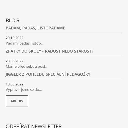
Z
Á
BLOG
P
PADÁM, PADÁŠ, LISTOPADÁME
A
T
29.10.2022
Padám, padáš, listop...
Í
ZPÁTKY DO ŠKOLY - RADOST NEBO STAROST?
23.08.2022
Máme před sebou posl...
JIGGLER Z POHLEDU SPECIÁLNÍ PEDAGOŽKY
18.03.2022
Vypravili jsme se do...
ARCHIV
ODEBÍRAT NEWSLETTER