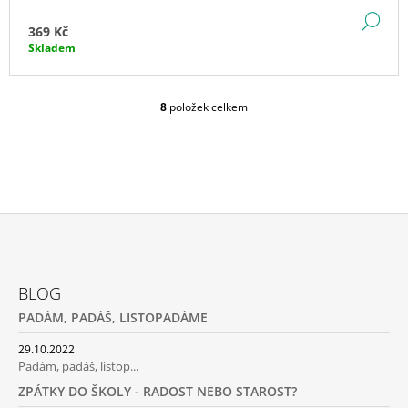
DE
369 Kč
Skladem
8
položek celkem
O
V
L
Á
D
A
C
Í
P
Z
R
Á
V
BLOG
P
K
PADÁM, PADÁŠ, LISTOPADÁME
Y
A
V
T
29.10.2022
Ý
Padám, padáš, listop...
P
Í
I
ZPÁTKY DO ŠKOLY - RADOST NEBO STAROST?