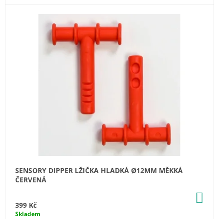
J
E
M
E
NÁHRADNÍ
BATERIE
PRO
LOGOVIBRÁTOR
Z-
VIBE
129
Kč
SENSORY DIPPER LŽIČKA HLADKÁ Ø12MM MĚKKÁ
ČERVENÁ
DO
KO
399 Kč
Skladem