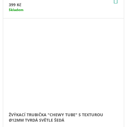
KO
399 Kč
Skladem
ŽVÝKACÍ TRUBIČKA "CHEWY TUBE" S TEXTUROU
Ø12MM TVRDÁ SVĚTLE ŠEDÁ