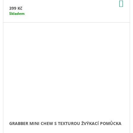
DO
KO
399 Kč
Skladem
GRABBER MINI CHEW S TEXTUROU ŽVÝKACÍ POMŮCKA