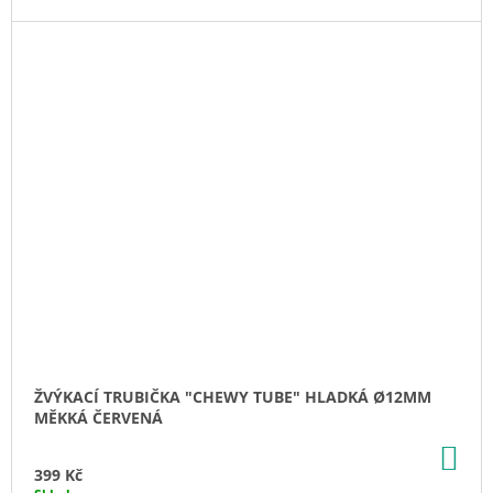
ŽVÝKACÍ TRUBIČKA "CHEWY TUBE" HLADKÁ Ø12MM
MĚKKÁ ČERVENÁ
DO
KO
399 Kč