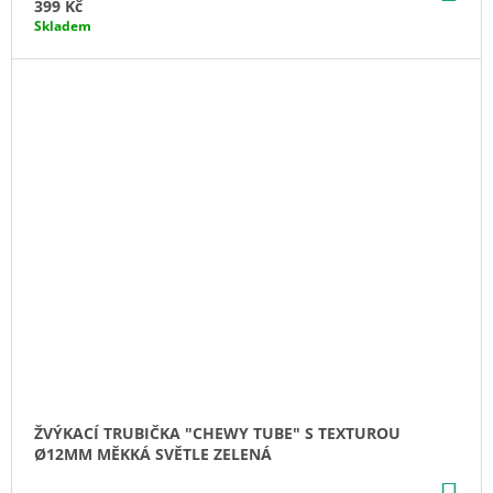
KO
399 Kč
Skladem
ŽVÝKACÍ TRUBIČKA "CHEWY TUBE" S TEXTUROU
Ø12MM MĚKKÁ SVĚTLE ZELENÁ
DO