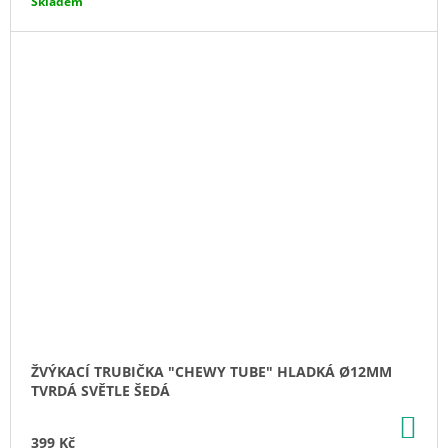
Skladem
ŽVÝKACÍ TRUBIČKA "CHEWY TUBE" HLADKÁ Ø12MM
TVRDÁ SVĚTLE ŠEDÁ
DO
KO
399 Kč