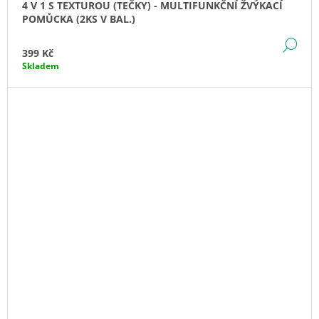
4 V 1 S TEXTUROU (TEČKY) - MULTIFUNKČNÍ ŽVÝKACÍ
POMŮCKA (2KS V BAL.)
DE
399 Kč
Skladem