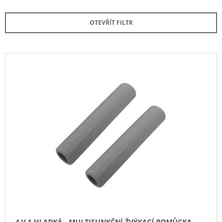
Z
A
E
J
OTEVŘÍT FILTR
N
Í
Í
T
P
V
?
R
Ý
O
P
D
I
U
S
HLEDAT
K
P
T
R
Ů
O
D
D
O
U
P
O
K
R
T
U
Ů
Č
U
4 V 1 HLADKÁ - MULTIFUNKČNÍ ŽVÝKACÍ POMŮCKA