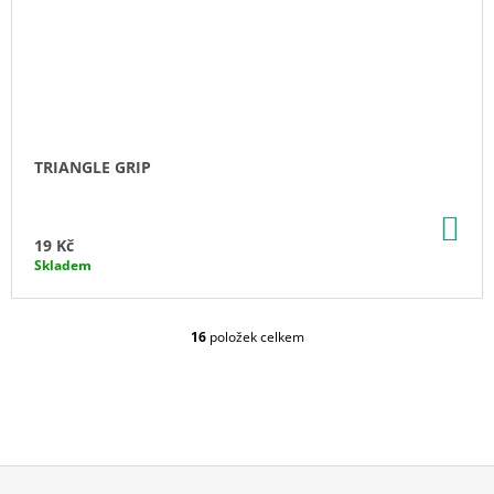
TRIANGLE GRIP
DO
KO
19 Kč
Skladem
16
položek celkem
O
V
L
Á
D
A
C
Í