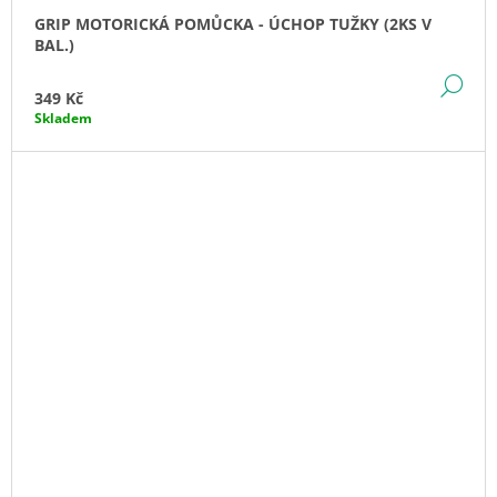
GRIP MOTORICKÁ POMŮCKA - ÚCHOP TUŽKY (2KS V
BAL.)
DE
349 Kč
Skladem