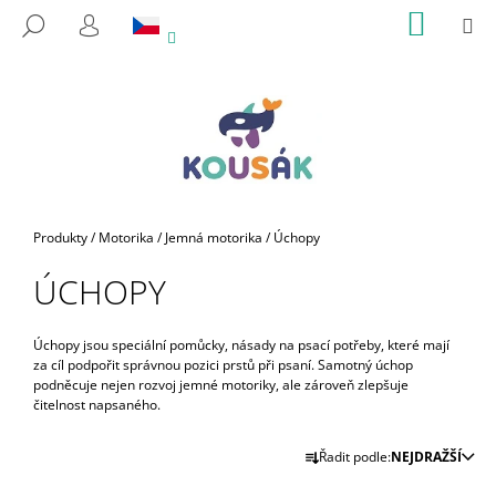
K
Přejít
NÁKUP
M
HLEDAT
na
KOŠÍK
O
PŘIHLÁŠENÍ
ZPĚT
ZPĚT
obsah
Š
Í
C
K
O
P
O
T
Domů
Produkty
/
Motorika
/
Jemná motorika
/
Úchopy
Ř
ÚCHOPY
E
B
U
Úchopy jsou speciální pomůcky,
násady na psací potřeby, které mají
za cíl podpořit správnou pozici prstů při psaní. Samotný úchop
J
podněcuje nejen rozvoj jemné motoriky, ale zároveň zlepšuje
E
čitelnost napsaného.
T
Ř
Řadit podle:
NEJDRAŽŠÍ
E
A
N