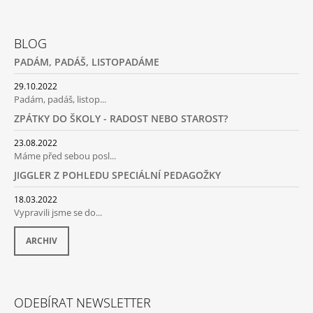
P
Z
R
Á
V
BLOG
P
K
PADÁM, PADÁŠ, LISTOPADÁME
Y
A
V
T
29.10.2022
Ý
Padám, padáš, listop...
P
Í
I
ZPÁTKY DO ŠKOLY - RADOST NEBO STAROST?
S
U
23.08.2022
Máme před sebou posl...
JIGGLER Z POHLEDU SPECIÁLNÍ PEDAGOŽKY
18.03.2022
Vypravili jsme se do...
ARCHIV
ODEBÍRAT NEWSLETTER