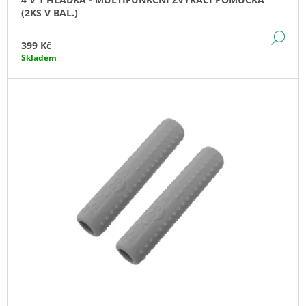
J
(2KS V BAL.)
E
M
DE
399 Kč
E
Skladem
SEASHELL
"MUŠLE"
ŽVÝKACÍ
PŘÍVĚŠEK
529
Kč