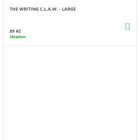
THE WRITING C.L.A.W. - LARGE
DO
KO
89 Kč
Skladem