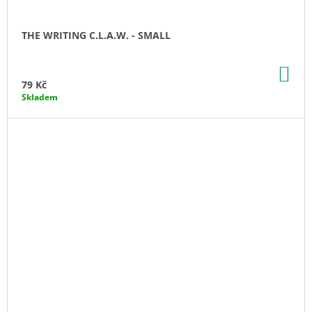
THE WRITING C.L.A.W. - SMALL
DO
KO
79 Kč
Skladem