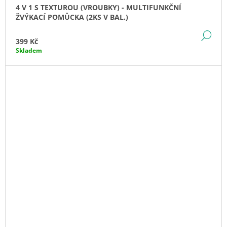
4 V 1 S TEXTUROU (VROUBKY) - MULTIFUNKČNÍ
ŽVÝKACÍ POMŮCKA (2KS V BAL.)
DE
399 Kč
Skladem