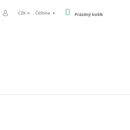
NÁKUPNÍ
LEDAT
CZK
Čeština
KOŠÍK
Prázdný košík
PŘIHLÁŠENÍ
Následující
E" ŽVÝKACÍ PŘÍVĚŠEK