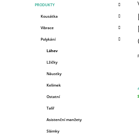
K
Přeskočit
59 Kč
PRODUKTY
T
A
kategorie
T
R
Kousátka
E
A
G
Vibrace
N
O
R
N
Polykání
I
Í
E
Láhev
P
A
Lžičky
N
Náustky
E
Kelímek
L
Ostatní
c
Talíř
Asistenční manžety
Slámky