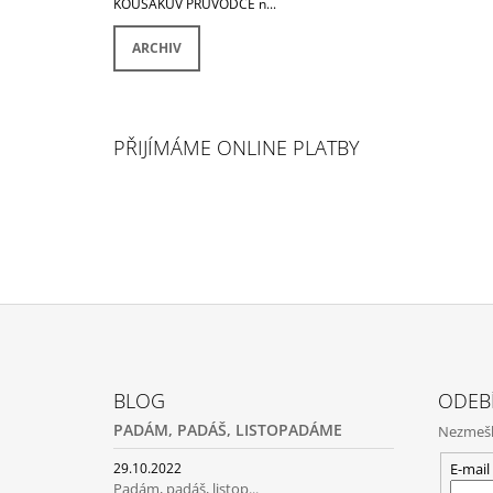
KOUSÁKŮV PRŮVODCE n...
ARCHIV
PŘIJÍMÁME ONLINE PLATBY
Z
Á
BLOG
ODEB
P
PADÁM, PADÁŠ, LISTOPADÁME
Nezmeške
A
T
E-mail
29.10.2022
Padám, padáš, listop...