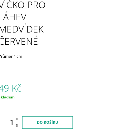
HLADKÁ Ø10MM MĚKKÁ ŹLUTÁ
VÍČKO PRO
529 Kč
369 Kč
LÁHEV
MEDVÍDEK
ČERVENÉ
Průměr 4 cm
49 Kč
Měrná
Skladem
ena:
DO KOŠÍKU