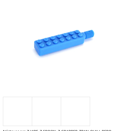
A
J
Í
T
?
HLEDAT
D
O
P
O
R
U
Č
U