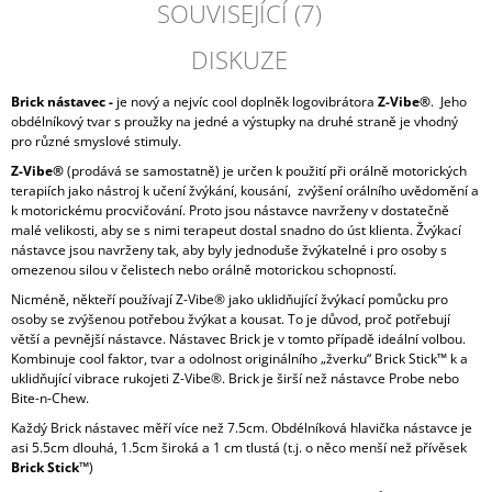
SOUVISEJÍCÍ (7)
DISKUZE
Brick nástavec -
je nový a nejvíc cool doplněk logovibrátora
Z-Vibe®
. Jeho
obdélníkový tvar s proužky na jedné a výstupky na druhé straně je vhodný
pro různé smyslové stimuly.
Z-Vibe®
(prodává se samostatně) je určen k použití při orálně motorických
terapiích jako nástroj k učení žvýkání, kousání, zvýšení orálního uvědomění a
k motorickému procvičování. Proto jsou nástavce navrženy v dostatečně
malé velikosti, aby se s nimi terapeut dostal snadno do úst klienta. Žvýkací
nástavce jsou navrženy tak, aby byly jednoduše žvýkatelné i pro osoby s
omezenou silou v čelistech nebo orálně motorickou schopností.
Nicméně, někteří používají Z-Vibe® jako uklidňující žvýkací pomůcku pro
osoby se zvýšenou potřebou žvýkat a kousat. To je důvod, proč potřebují
větší a pevnější nástavce. Nástavec Brick je v tomto případě ideální volbou.
Kombinuje cool faktor, tvar a odolnost originálního „žverku“ Brick Stick™ k a
uklidňující vibrace rukojeti Z-Vibe®. Brick je širší než nástavce Probe nebo
Bite-n-Chew.
Každý Brick nástavec měří více než 7.5cm. Obdélníková hlavička nástavce je
asi 5.5cm dlouhá, 1.5cm široká a 1 cm tlustá (t.j. o něco menší než přívěsek
Brick Stick™
)