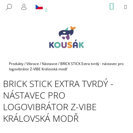
K
Přejít
NÁKUP
M
HLEDAT
na
KOŠÍK
O
PŘIHLÁŠENÍ
ZPĚT
ZPĚT
obsah
Š
Í
C
K
O
P
O
T
Domů
Produkty
/
Vibrace
/
Nástavce
/
BRICK STICK Extra tvrdý - nástavec pro
Ř
logovibrátor Z-VIBE Královská modř
E
BRICK STICK EXTRA TVRDÝ -
B
NÁSTAVEC PRO
U
J
LOGOVIBRÁTOR Z-VIBE
E
KRÁLOVSKÁ MODŘ
T
E
N