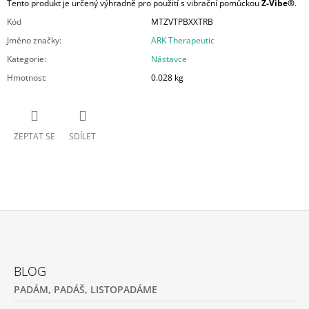
Tento produkt je určený výhradně pro použití s vibrační pomůckou
Z-Vibe®
.
Kód
MTZVTPBXXTRB
Jméno značky
:
ARK Therapeutic
Kategorie
:
Nástavce
Hmotnost
:
0.028 kg
ZEPTAT SE
SDÍLET
Z
Á
BLOG
P
PADÁM, PADÁŠ, LISTOPADÁME
A