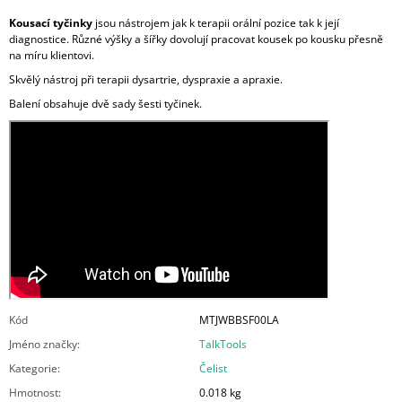
Kousací tyčinky
jsou nástrojem jak k terapii orální pozice tak k její
diagnostice. Různé výšky a šířky dovolují pracovat kousek po kousku přesně
na míru klientovi.
Skvělý nástroj při terapii dysartrie, dyspraxie a apraxie.
Balení obsahuje dvě sady šesti tyčinek.
Kód
MTJWBBSF00LA
Jméno značky
:
TalkTools
Kategorie
:
Čelist
Hmotnost
:
0.018 kg