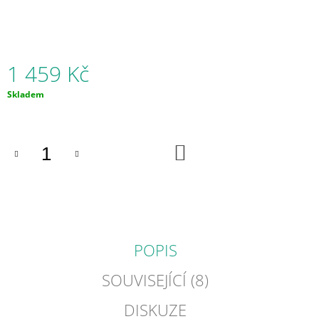
J
E
M
E
1 459 Kč
KYTIČKA
Měrná
Skladem
-
cena:
ŽVÝKACÍ
PŘÍVĚŠEK
529
DO
Kč
KOŠÍKU
POPIS
SOUVISEJÍCÍ (8)
DISKUZE