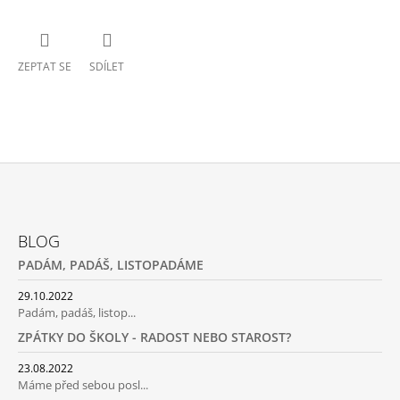
ZEPTAT SE
SDÍLET
Z
Á
BLOG
P
PADÁM, PADÁŠ, LISTOPADÁME
A
T
29.10.2022
Padám, padáš, listop...
Í
ZPÁTKY DO ŠKOLY - RADOST NEBO STAROST?
23.08.2022
Máme před sebou posl...