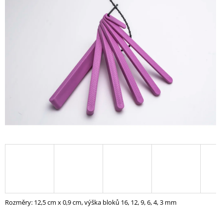
A
J
Í
T
?
HLEDAT
D
O
P
O
R
U
Rozměry: 12,5 cm x 0,9 cm, výška bloků 16, 12, 9, 6, 4, 3 mm
Č
U