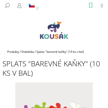
K
Přejít
NÁKUP
M
HLEDAT
na
KOŠÍK
O
PŘIHLÁŠENÍ
ZPĚT
ZPĚT
obsah
Š
Í
C
K
O
P
O
T
Domů
Produkty
/
Didaktika
/
Splats "barevné kaňky" (10 ks v bal)
Ř
SPLATS "BAREVNÉ KAŇKY" (10
E
B
KS V BAL)
U
J
E
T
E
N