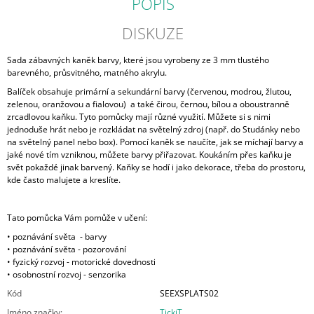
POPIS
DISKUZE
Sada zábavných kaněk barvy, které jsou vyrobeny ze 3 mm tlustého
barevného, průsvitného, matného akrylu.
Balíček obsahuje primární a sekundární barvy (červenou, modrou, žlutou,
zelenou, oranžovou a fialovou) a také čirou, černou, bílou a oboustranně
zrcadlovou kaňku. Tyto pomůcky mají různé využití. Můžete si s nimi
jednoduše hrát nebo je rozkládat na světelný zdroj (např. do Studánky nebo
na světelný panel nebo box). Pomocí kaněk se naučíte, jak se míchají barvy a
jaké nové tím vzniknou, můžete barvy přiřazovat. Koukáním přes kaňku je
svět pokaždé jinak barvený. Kaňky se hodí i jako dekorace, třeba do prostoru,
kde často malujete a kreslíte.
Tato pomůcka Vám pomůže v učení:
• poznávání světa - barvy
• poznávání světa - pozorování
• fyzický rozvoj - motorické dovednosti
• osobnostní rozvoj - senzorika
Kód
SEEXSPLATS02
Jméno značky
:
TickiT