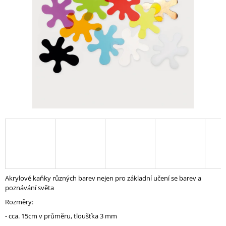
A
J
Í
T
?
HLEDAT
D
O
P
Akrylové kaňky různých barev nejen pro základní učení se barev a
O
poznávání světa
R
Rozměry:
U
Č
- cca. 15cm v průměru, tloušťka 3 mm
U