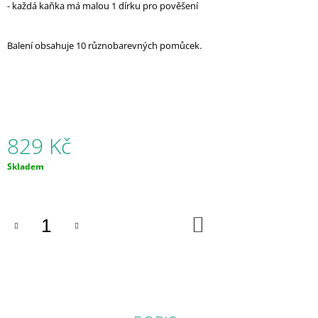
- každá kaňka má malou 1 dírku pro pověšení
J
E
M
Balení obsahuje 10 různobarevných pomůcek.
E
DINO
BITE
ŽVÝKACÍ
PŘÍVĚŠEK
829 Kč
529
Kč
Měrná
Skladem
cena:
DO
KOŠÍKU