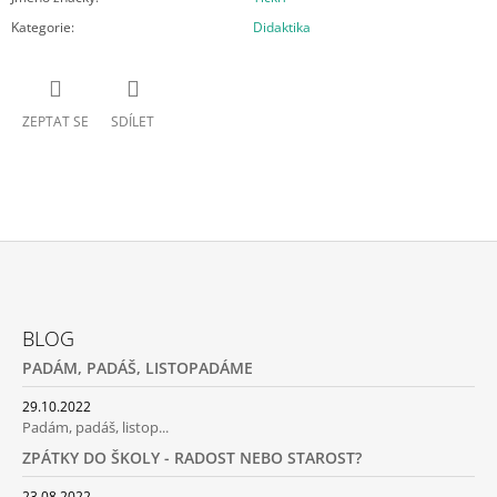
Kategorie
:
Didaktika
ZEPTAT SE
SDÍLET
Z
Á
BLOG
P
PADÁM, PADÁŠ, LISTOPADÁME
A
T
29.10.2022
Padám, padáš, listop...
Í
ZPÁTKY DO ŠKOLY - RADOST NEBO STAROST?
23.08.2022