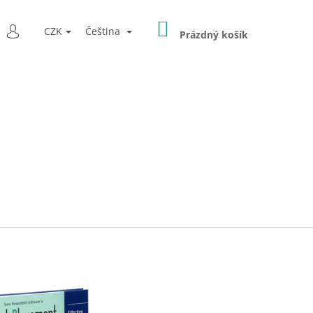
NÁKUPNÍ
LEDAT
CZK
Čeština
KOŠÍK
Prázdný košík
PŘIHLÁŠENÍ
Následující
PEDICKÁ POMŮCKA -