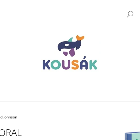
H
CO POTŘEBUJETE NAJÍT?
HLEDAT
DOPORUČUJEME
ld Johnson
ORAL
NÁHRADNÍ BATERIE PRO
LIP GYM - LOGO