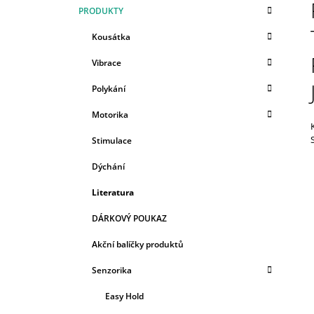
K
Přeskočit
369 Kč
PRODUKTY
T
A
kategorie
T
R
Kousátka
E
A
G
Vibrace
N
O
R
N
Polykání
I
Í
E
Motorika
P
A
Stimulace
N
Dýchání
E
Literatura
L
DÁRKOVÝ POUKAZ
Akční balíčky produktů
Senzorika
Easy Hold