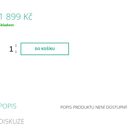
1 899 Kč
Měrná
Skladem
ena:
DO KOŠÍKU
POPIS
POPIS PRODUKTU NENÍ DOSTUPNÝ
DISKUZE