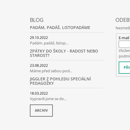
Z
Á
BLOG
ODEB
P
PADÁM, PADÁŠ, LISTOPADÁME
Nezmeške
A
T
E-mail
29.10.2022
Padám, padáš, listop...
Í
Vložen
ZPÁTKY DO ŠKOLY - RADOST NEBO
STAROST?
podmí
23.08.2022
PŘI
Máme před sebou posl...
JIGGLER Z POHLEDU SPECIÁLNÍ
PEDAGOŽKY
18.03.2022
Vypravili jsme se do...
ARCHIV