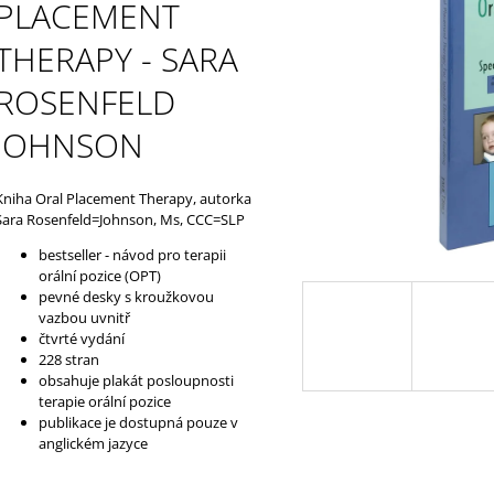
LOGOVIBRÁTOR Z-VIBE
SADA (8KS/BAL)
PLACEMENT
129 Kč
879 Kč
THERAPY - SARA
ROSENFELD
JOHNSON
Kniha Oral Placement Therapy, autorka
Sara Rosenfeld=Johnson, Ms, CCC=SLP
bestseller - návod pro terapii
orální pozice (OPT)
pevné desky s kroužkovou
vazbou uvnitř
čtvrté vydání
228 stran
obsahuje plakát posloupnosti
terapie orální pozice
publikace je dostupná pouze v
anglickém jazyce