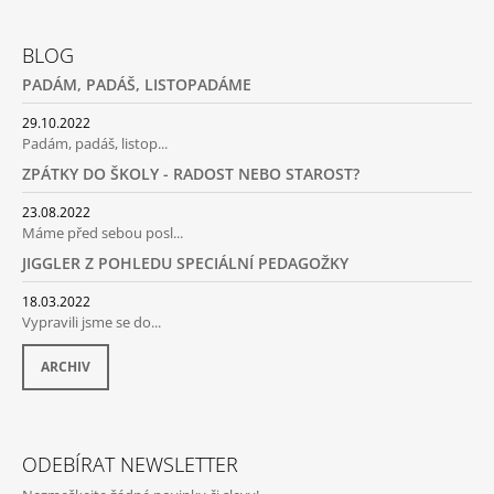
Z
A
Á
J
BLOG
P
Í
PADÁM, PADÁŠ, LISTOPADÁME
A
T
T
29.10.2022
?
Padám, padáš, listop...
Í
ZPÁTKY DO ŠKOLY - RADOST NEBO STAROST?
23.08.2022
Máme před sebou posl...
HLEDAT
JIGGLER Z POHLEDU SPECIÁLNÍ PEDAGOŽKY
18.03.2022
Vypravili jsme se do...
D
O
ARCHIV
P
O
R
U
ODEBÍRAT NEWSLETTER
Č
U