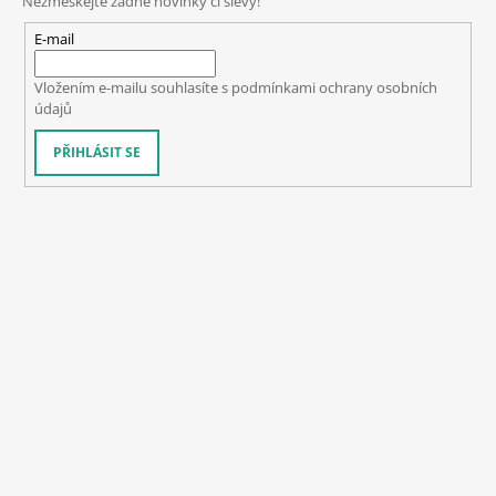
Nezmeškejte žádné novinky či slevy!
J
E
E-mail
M
E
Vložením e-mailu souhlasíte s
podmínkami ochrany osobních
údajů
GRABBER
ERGO
PŘIHLÁSIT SE
DUTÝ
HLADKÝ
ŽVÝKACÍ
POMŮCKA
389
Kč