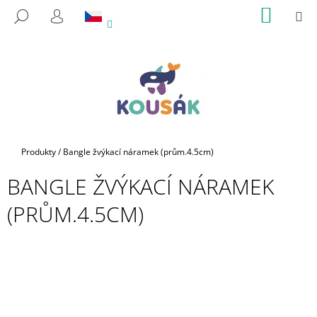
K
Přejít
NÁKUP
M
HLEDAT
na
KOŠÍK
O
PŘIHLÁŠENÍ
ZPĚT
ZPĚT
obsah
Š
Í
C
K
O
P
O
T
Domů
Produkty
/
Bangle žvýkací náramek (prům.4.5cm)
Ř
BANGLE ŽVÝKACÍ NÁRAMEK
E
B
(PRŮM.4.5CM)
U
J
E
T
E
N