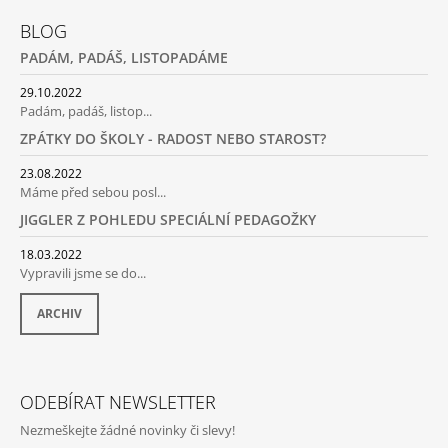
Á
BLOG
P
PADÁM, PADÁŠ, LISTOPADÁME
A
T
29.10.2022
Padám, padáš, listop...
Í
ZPÁTKY DO ŠKOLY - RADOST NEBO STAROST?
23.08.2022
Máme před sebou posl...
JIGGLER Z POHLEDU SPECIÁLNÍ PEDAGOŽKY
18.03.2022
Vypravili jsme se do...
ARCHIV
ODEBÍRAT NEWSLETTER
Nezmeškejte žádné novinky či slevy!