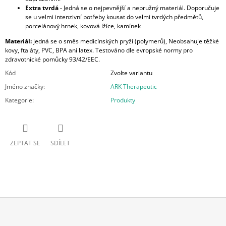
Extra tvrdá
- Jedná se o nejpevnější a nepružný materiál. Doporučuje
se u velmi intenzivní potřeby kousat do velmi tvrdých předmětů,
porcelánový hrnek, kovová lžíce, kamínek
Materiál:
jedná se o směs medicínských pryží (polymerů), Neobsahuje těžké
kovy, ftaláty, PVC, BPA ani latex. Testováno dle evropské normy pro
zdravotnické pomůcky 93/42/EEC.
Kód
Zvolte variantu
Jméno značky
:
ARK Therapeutic
Kategorie
:
Produkty
ZEPTAT SE
SDÍLET
Z