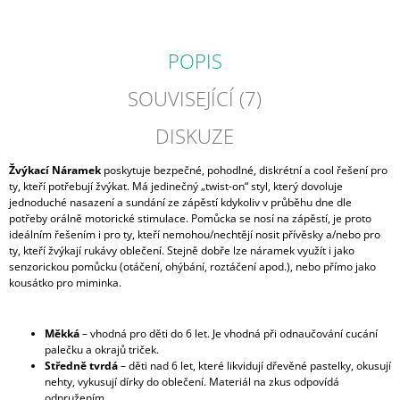
POPIS
SOUVISEJÍCÍ (7)
DISKUZE
Žvýkací Náramek
poskytuje bezpečné, pohodlné, diskrétní a cool řešení pro
ty, kteří potřebují žvýkat. Má jedinečný „twist-on“ styl, který dovoluje
jednoduché nasazení a sundání ze zápěstí kdykoliv v průběhu dne dle
potřeby orálně motorické stimulace. Pomůcka se nosí na zápěstí, je proto
ideálním řešením i pro ty, kteří nemohou/nechtějí nosit přívěsky a/nebo pro
ty, kteří žvýkají rukávy oblečení. Stejně dobře lze náramek využít i jako
senzorickou pomůcku (otáčení, ohýbání, roztáčení apod.), nebo přímo jako
kousátko pro miminka.
Měkká
– vhodná pro děti do 6 let. Je vhodná při odnaučování cucání
palečku a okrajů triček.
Středně tvrdá
– děti nad 6 let, které likvidují dřevěné pastelky, okusují
nehty, vykusují dírky do oblečení. Materiál na zkus odpovídá
odpružením.