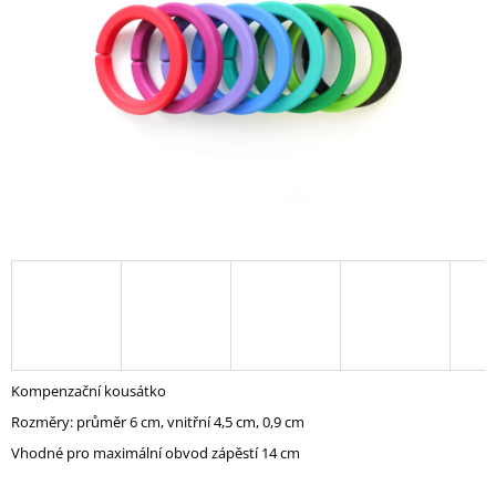
A
J
Í
T
?
HLEDAT
D
O
P
Kompenzační kousátko
O
Rozměry: průměr 6 cm, vnitřní 4,5 cm, 0,9 cm
R
U
Vhodné pro maximální obvod zápěstí 14 cm
Č
U