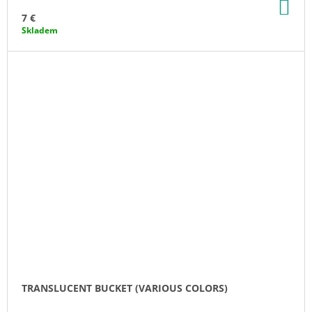
AD
TO
7 €
CA
Skladem
TRANSLUCENT BUCKET (VARIOUS COLORS)