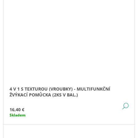
4 V 1 S TEXTUROU (VROUBKY) - MULTIFUNKČNÍ
ŽVÝKACÍ POMŮCKA (2KS V BAL.)
DE
16,40 €
Skladem