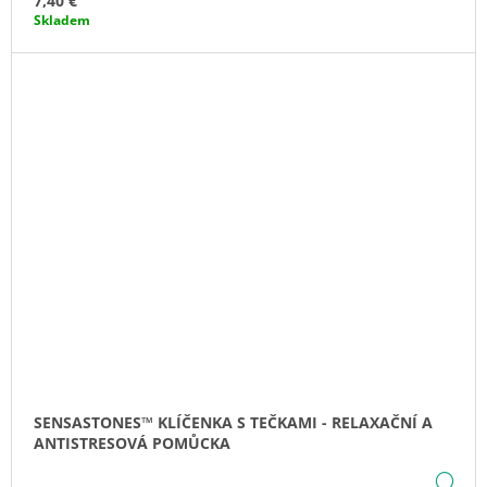
7,40 €
Skladem
SENSASTONES™ KLÍČENKA S TEČKAMI - RELAXAČNÍ A
ANTISTRESOVÁ POMŮCKA
DE