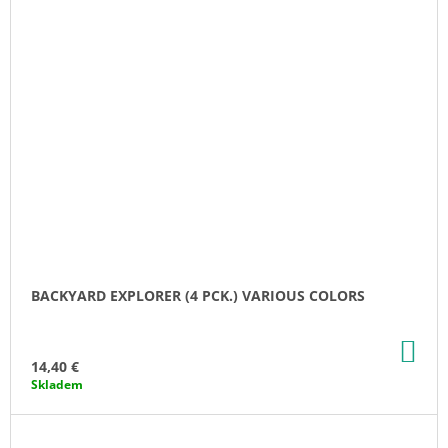
BACKYARD EXPLORER (4 PCK.) VARIOUS COLORS
AD
TO
14,40 €
CA
Skladem