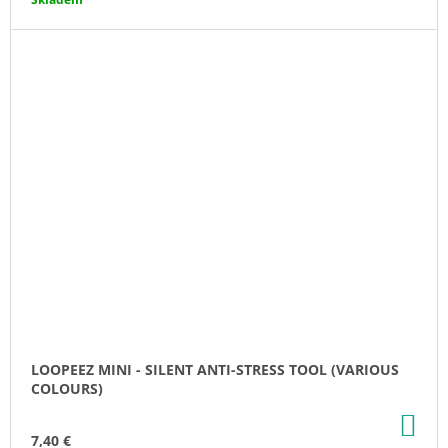
LOOPEEZ MINI - SILENT ANTI-STRESS TOOL (VARIOUS
COLOURS)
AD
TO
7,40 €
CA