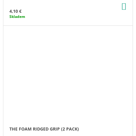
AD
TO
4,10 €
CA
Skladem
THE FOAM RIDGED GRIP (2 PACK)