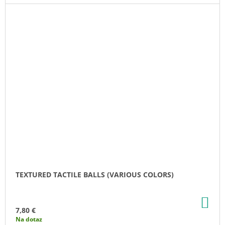
TEXTURED TACTILE BALLS (VARIOUS COLORS)
AD
TO
7,80 €
CA
Na dotaz