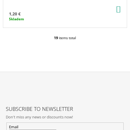
AD
TO
1,20 €
CA
Skladem
19
items total
L
I
S
T
I
N
G
C
O
F
N
O
T
O
R
O
T
SUBSCRIBE TO NEWSLETTER
L
E
S
Don't miss any news or discounts now!
R
Email