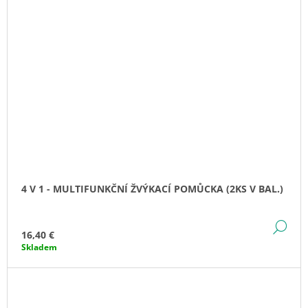
4 V 1 - MULTIFUNKČNÍ ŽVÝKACÍ POMŮCKA (2KS V BAL.)
DE
16,40 €
Skladem