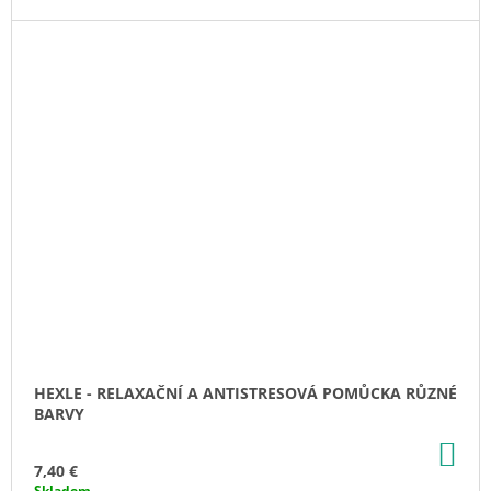
HEXLE - RELAXAČNÍ A ANTISTRESOVÁ POMŮCKA RŮZNÉ
BARVY
AD
TO
7,40 €
CA
Skladem