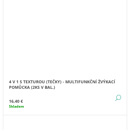
4 V 1 S TEXTUROU (TEČKY) - MULTIFUNKČNÍ ŽVÝKACÍ
POMŮCKA (2KS V BAL.)
DE
16,40 €
Skladem