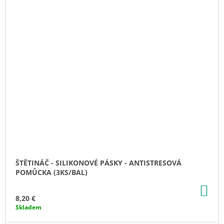
ŠTĚTINÁČ - SILIKONOVÉ PÁSKY - ANTISTRESOVÁ
POMŮCKA (3KS/BAL)
AD
TO
8,20 €
CA
Skladem