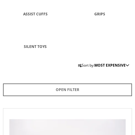
I
N
ASSIST CUFFS
GRIPS
G
F
O
R
SILENT TOYS
?
P
Sort by:
MOST EXPENSIVE
R
O
D
SEARCH
OPEN FILTER
U
C
T
W
L
E
S
I
R
O
S
E
R
C