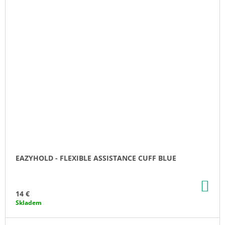
EAZYHOLD - FLEXIBLE ASSISTANCE CUFF BLUE
AD
TO
14 €
CA
Skladem