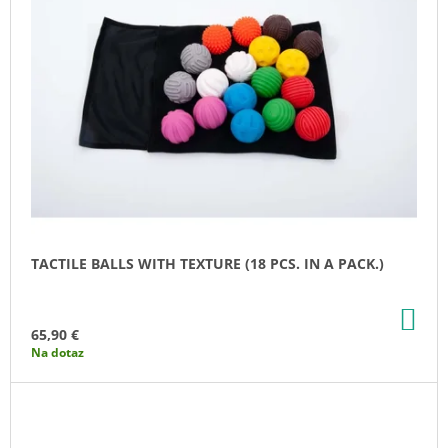
TACTILE BALLS WITH TEXTURE (18 PCS. IN A PACK.)
AD
TO
65,90 €
CA
Na dotaz