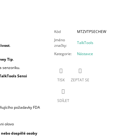
Kód
MTZVTPSECHEW
Jméno
TalkTools
livost
.
značky
:
Kategorie
:
Nástavce
ewy Tip
.
a senzoriku.
TalkTools Sensi
TISK
ZEPTAT SE
SDÍLET
lňujícího požadavky FDA
ani olovo
 nebo dospělé osoby