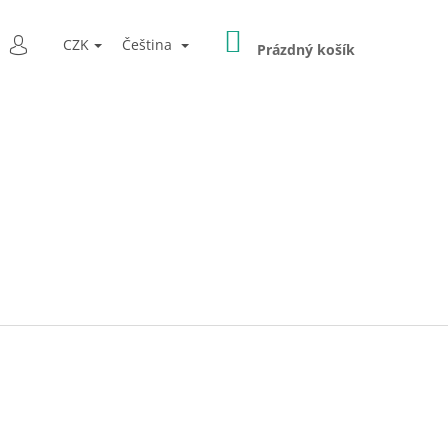
NÁKUPNÍ
LEDAT
CZK
Čeština
KOŠÍK
Prázdný košík
PŘIHLÁŠENÍ
Následující
Ý PRO LOGOPEDICKÉ