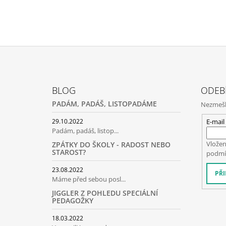
Z
Á
BLOG
ODEB
P
PADÁM, PADÁŠ, LISTOPADÁME
Nezmeške
A
T
E-mail
29.10.2022
Padám, padáš, listop...
Í
Vložen
ZPÁTKY DO ŠKOLY - RADOST NEBO
STAROST?
podmí
23.08.2022
PŘI
Máme před sebou posl...
JIGGLER Z POHLEDU SPECIÁLNÍ
PEDAGOŽKY
18.03.2022