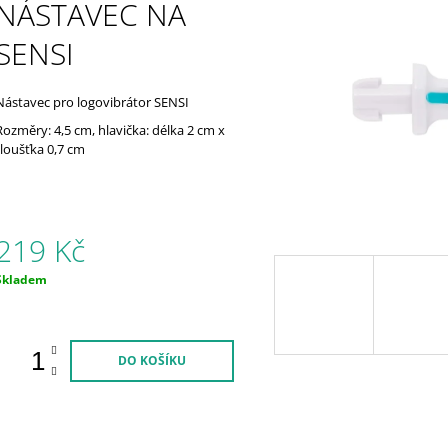
POMŮCKA (LOGOVIBRÁTOR)
SLÁMKY #2 - #7
NÁSTAVEC NA
599 Kč
49 Kč
SENSI
Nástavec pro logovibrátor SENSI
Rozměry: 4,5 cm, hlavička: délka 2 cm x
tloušťka 0,7 cm
219 Kč
Měrná
Skladem
ena:
DO KOŠÍKU