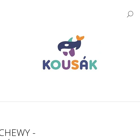
H
CO POTŘEBUJETE NAJÍT?
HLEDAT
DOPORUČUJEME
CHEWY -
JIGGLER ŽELVA LOGOPEDICKÁ VIBRAČNÍ
NÁUSTEK PRUŽN