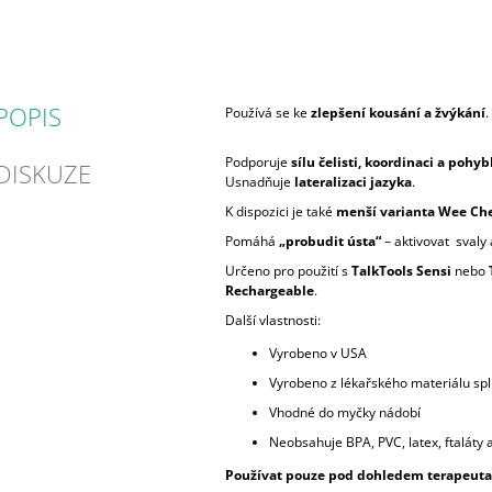
POPIS
Používá se ke
zlepšení kousání a žvýkání
.
Podporuje
sílu čelisti, koordinaci a pohyb
DISKUZE
Usnadňuje
lateralizaci jazyka
.
K dispozici je také
menší varianta Wee Ch
Pomáhá
„probudit ústa“
– aktivovat svaly 
Určeno pro použití s
TalkTools Sensi
nebo
Rechargeable
.
Další vlastnosti:
Vyrobeno v USA
Vyrobeno z lékařského materiálu sp
Vhodné do myčky nádobí
Neobsahuje BPA, PVC, latex, ftaláty 
Používat pouze pod dohledem terapeuta