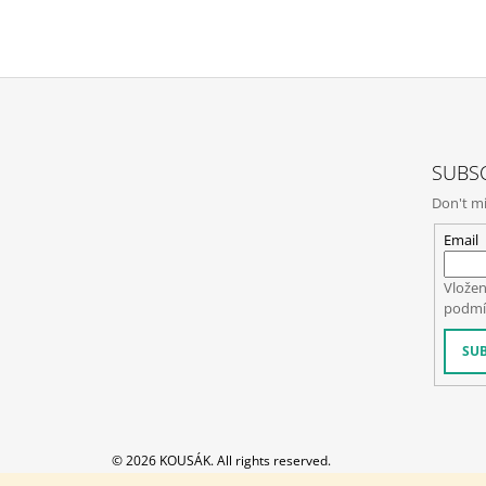
F
O
SUBSC
O
Don't mi
T
E
Email
R
Vložen
podmí
SUB
© 2026 KOUSÁK. All rights reserved.