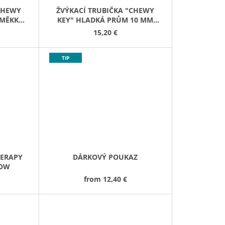
"CHEWY
ŽVÝKACÍ TRUBIČKA "CHEWY
 MĚKKÁ
KEY" HLADKÁ PRŮM 10 MM
MĚKKÁ ŹLUTÁ
15,20 €
TIP
HERAPY
DÁRKOVÝ POUKAZ
LOW
from
12,40 €