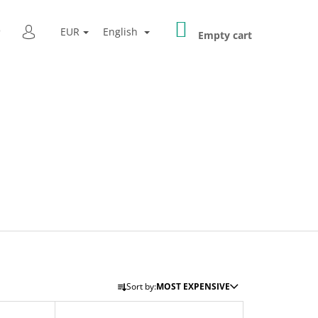
SHOPPING
SEARCH
EUR
English
CART
Empty cart
LOGIN
Next
P
Sort by:
MOST EXPENSIVE
R
EW NECKLACE
O