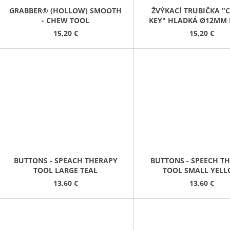
GRABBER® (HOLLOW) SMOOTH
ŽVÝKACÍ TRUBIČKA 
- CHEW TOOL
KEY" HLADKÁ Ø12MM
ČERVENÁ
15,20 €
15,20 €
BUTTONS - SPEACH THERAPY
BUTTONS - SPEECH T
TOOL LARGE TEAL
TOOL SMALL YEL
13,60 €
13,60 €