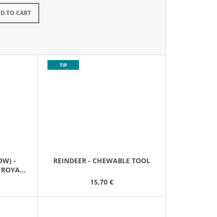
kladem
D TO CART
TIP
W) -
REINDEER - CHEWABLE TOOL
 ROYAL
15,70 €