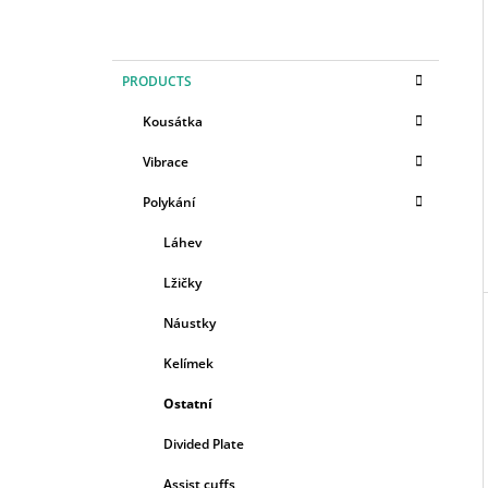
I
2,40 €
S
I
C
Skip
D
PRODUCTS
A
categories
E
T
Kousátka
E
B
G
Vibrace
A
O
R
R
Polykání
I
E
Láhev
S
Lžičky
Náustky
Kelímek
Ostatní
Divided Plate
Assist cuffs