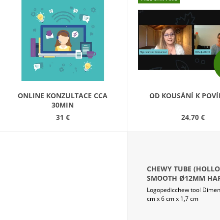
HLADKÁ PRŮM 10 MM MĚKKÁ ŹLUTÁ
21,90 €
15,20 €
S
T
O
F
P
R
O
ONLINE KONZULTACE CCA
OD KOUSÁNÍ K POVÍ
30MIN
D
31 €
24,70 €
U
C
T
S
CHEWY TUBE (HOLLO
SMOOTH Ø12MM HA
LIGHT GREY
Logopedicchew tool Dimen
cm x 6 cm x 1,7 cm