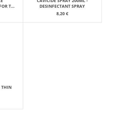
LE
CAVICIDE SPRAY 200ML -
FOR THE
DESINFECTANT SPRAY
75CM)
8,20 €
 THIN