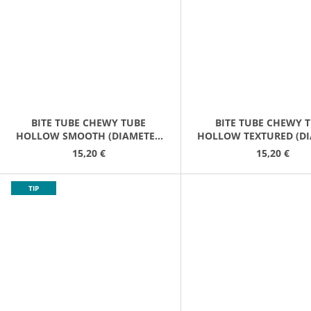
BITE TUBE CHEWY TUBE
BITE TUBE CHEWY 
HOLLOW SMOOTH (DIAMETER
HOLLOW TEXTURED (D
10CM/12CM)
(10CM/12CM)
15,20 €
15,20 €
TIP