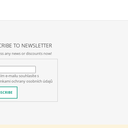
S
T
I
N
G
C
O
N
T
RIBE TO NEWSLETTER
R
ss any news or discounts now!
O
L
S
ím e-mailu souhlasíte s
nkami ochrany osobních údajů
SCRIBE