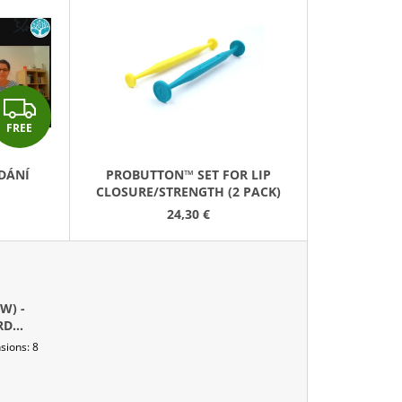
D
U
C
T
F
S
FREE
R
O
R
E
DÁNÍ
PROBUTTON™ SET FOR LIP
T
CLOSURE/STRENGTH (2 PACK)
E
I
24,30 €
N
G
W) -
RD
sions: 8