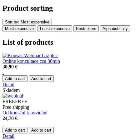
Product sorting
Sort by:
Most expensive
Most expensive
Least expensive
Bestsellers
Alphabetically
List of products
Online konzultace cca 30min
30,90 €
Add to cart
Add to cart
Detail
Skladem
FREE
FREE
Free shipping
Od kousání k povídání
24,70 €
Add to cart
Add to cart
Detail