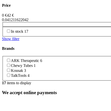
Price
0
€
42
€
0.041211622
0
42
In stock
17
Show filter
Brands
ARK Therapeutic
6
Chewy Tubes
1
Kousak
3
TalkTools
4
17
items to display
We accept online payments