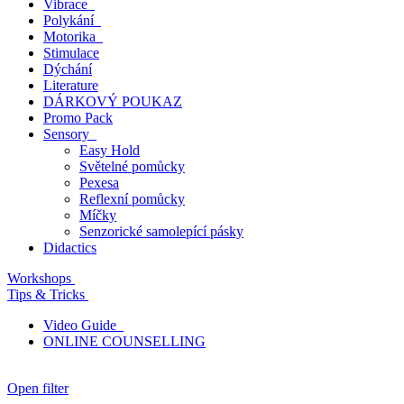
Vibrace
Polykání
Motorika
Stimulace
Dýchání
Literature
DÁRKOVÝ POUKAZ
Promo Pack
Sensory
Easy Hold
Světelné pomůcky
Pexesa
Reflexní pomůcky
Míčky
Senzorické samolepící pásky
Didactics
Workshops
Tips & Tricks
Video Guide
ONLINE COUNSELLING
Open filter