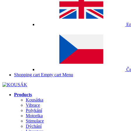
En
Če
Shopping cart
Empty cart
Menu
Products
Kousátka
Vibrace
Polykání
Motorika
Stimulace
Dýchání