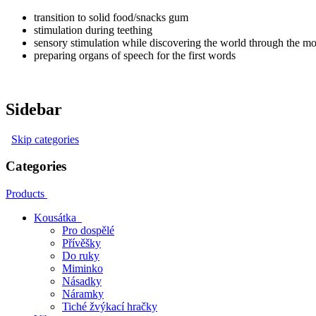
transition to solid food/snacks gum
stimulation during teething
sensory stimulation while discovering the world through the m
preparing organs of speech
for the first words
Sidebar
Skip categories
Categories
Products
Kousátka
Pro dospělé
Přívěšky
Do ruky
Miminko
Násadky
Náramky
Tiché žvýkací hračky