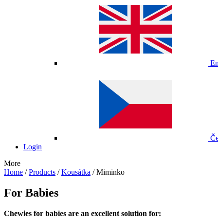
En
Če
Login
More
Home
/
Products
/
Kousátka
/
Miminko
For Babies
Chewies for babies are an excellent solution for: