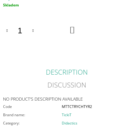
O
Measure
Skladem
M
price:
M
E
N
ADD
TO
D
CART
SOLABITE
"STARFISH"
-
CHEW
TOOL
DESCRIPTION
WITH
MULTITEXTURE
DISCUSSION
18,10
€
NO PRODUCT'S DESCRIPTION AVAILABLE
Code
MTTCTRYCHTYR2
Brand name
:
TickiT
Category
:
Didactics