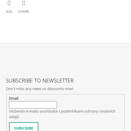
ASK
SHARE
F
O
O
T
SUBSCRIBE TO NEWSLETTER
E
Don't miss any news or discounts now!
R
Email
Vložením e-mailu souhlasíte s
podmínkami ochrany osobních
údajů
SUBSCRIBE